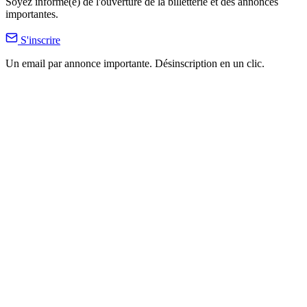
Soyez informé(e) de l'ouverture de la billetterie et des annonces
importantes.
S'inscrire
Un email par annonce importante. Désinscription en un clic.