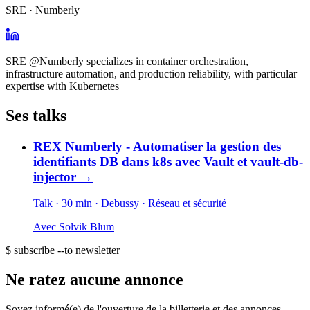
SRE · Numberly
SRE @Numberly specializes in container orchestration,
infrastructure automation, and production reliability, with particular
expertise with Kubernetes
Ses talks
REX Numberly - Automatiser la gestion des
identifiants DB dans k8s avec Vault et vault-db-
injector
→
Talk · 30 min
· Debussy
· Réseau et sécurité
Avec
Solvik Blum
$ subscribe --to newsletter
Ne ratez aucune annonce
Soyez informé(e) de l'ouverture de la billetterie et des annonces