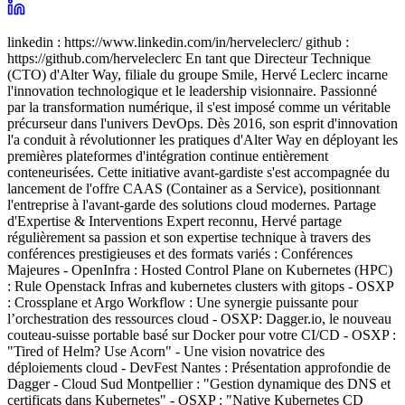
linkedin : https://www.linkedin.com/in/herveleclerc/ github :
https://github.com/herveleclerc En tant que Directeur Technique
(CTO) d'Alter Way, filiale du groupe Smile, Hervé Leclerc incarne
l'innovation technologique et le leadership visionnaire. Passionné
par la transformation numérique, il s'est imposé comme un véritable
précurseur dans l'univers DevOps. Dès 2016, son esprit d'innovation
l'a conduit à révolutionner les pratiques d'Alter Way en déployant les
premières plateformes d'intégration continue entièrement
conteneurisées. Cette initiative avant-gardiste s'est accompagnée du
lancement de l'offre CAAS (Container as a Service), positionnant
l'entreprise à l'avant-garde des solutions cloud modernes. Partage
d'Expertise & Interventions Expert reconnu, Hervé partage
régulièrement sa passion et son expertise technique à travers des
conférences prestigieuses et des formats variés : Conférences
Majeures - OpenInfra : Hosted Control Plane on Kubernetes (HPC)
: Rule Openstack Infras and kubernetes clusters with gitops - OSXP
: Crossplane et Argo Workflow : Une synergie puissante pour
l’orchestration des ressources cloud - OSXP: Dagger.io, le nouveau
couteau-suisse portable basé sur Docker pour votre CI/CD - OSXP :
"Tired of Helm? Use Acorn" - Une vision novatrice des
déploiements cloud - DevFest Nantes : Présentation approfondie de
Dagger - Cloud Sud Montpellier : "Gestion dynamique des DNS et
certificats dans Kubernetes" - OSXP : "Native Kubernetes CD